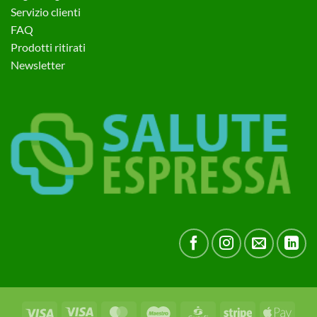
Servizio clienti
FAQ
Prodotti ritirati
Newsletter
Visa
Visa
MasterCard
Maestro
CartaSi
Stripe
Apple