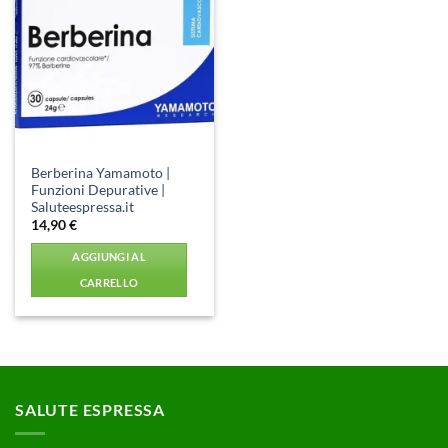
Aggiungi
alla lista
dei
desideri
Berberina Yamamoto |
Funzioni Depurative |
Saluteespressa.it
14,90
€
AGGIUNGI AL
CARRELLO
SALUTE ESPRESSA