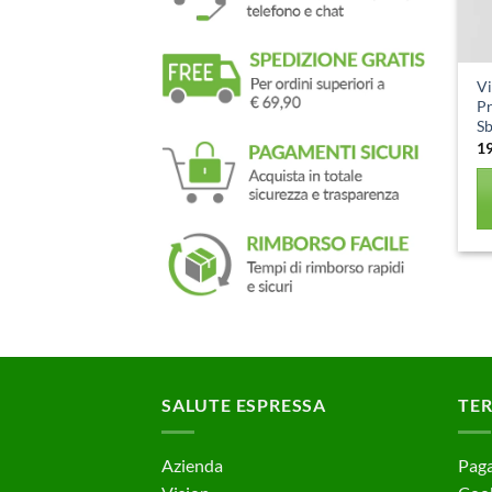
Vi
Pr
Sb
1
SALUTE ESPRESSA
TER
Azienda
Paga