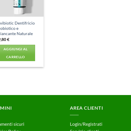
vibiotic Dentifricio
obiotico e
iancante Naturale
9,80
€
AGGIUNGI AL
CARRELLO
MINI
AREA CLIENTI
menti sicuri
Login/Registrati