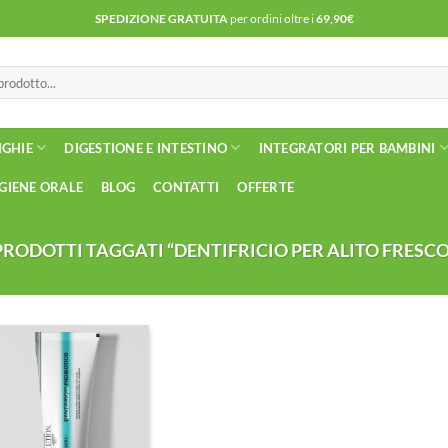
SPEDIZIONE GRATUITA
per ordini oltre i
69,90€
NGHIE
DIGESTIONE E INTESTINO
INTEGRATORI PER BAMBINI
IGIENE ORALE
BLOG
CONTATTI
OFFERTE
PRODOTTI TAGGATI “DENTIFRICIO PER ALITO FRESCO
Aggiungi
alla lista
dei
desideri