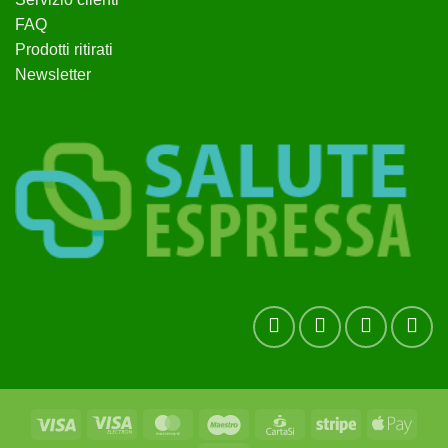
FAQ
Prodotti ritirati
Newsletter
Visa
Visa
MasterCard
Maestro
CartaSi
Stripe
Apple
Electron
Pay