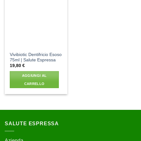
Aggiungi
alla lista
dei
desideri
Vivibiotic Dentifricio Esoso
75ml | Salute Espressa
19,80
€
AGGIUNGI AL
CARRELLO
SALUTE ESPRESSA
Azienda