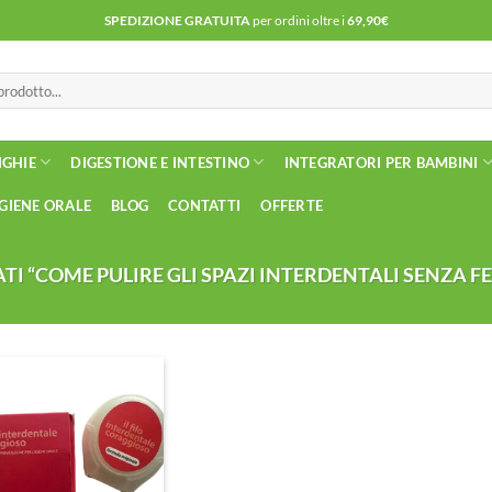
SPEDIZIONE GRATUITA
per ordini oltre i
69,90€
NGHIE
DIGESTIONE E INTESTINO
INTEGRATORI PER BAMBINI
IGIENE ORALE
BLOG
CONTATTI
OFFERTE
I “COME PULIRE GLI SPAZI INTERDENTALI SENZA FE
Aggiungi
alla lista
dei
desideri