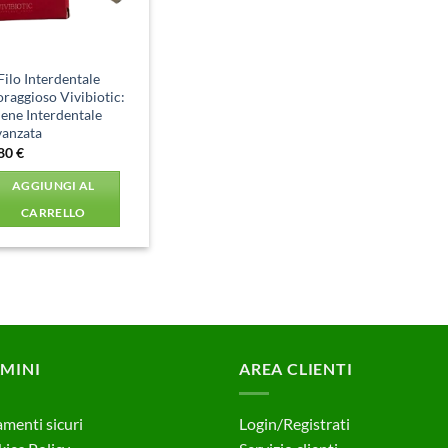
 Filo Interdentale
raggioso Vivibiotic:
iene Interdentale
vanzata
,80
€
AGGIUNGI AL
CARRELLO
MINI
AREA CLIENTI
menti sicuri
Login/Registrati