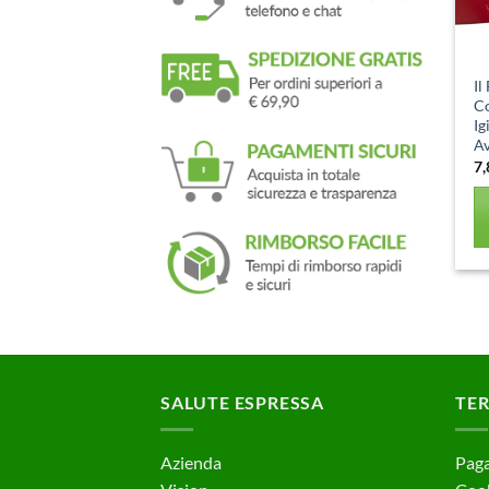
Il
Co
Ig
A
7
SALUTE ESPRESSA
TER
Azienda
Paga