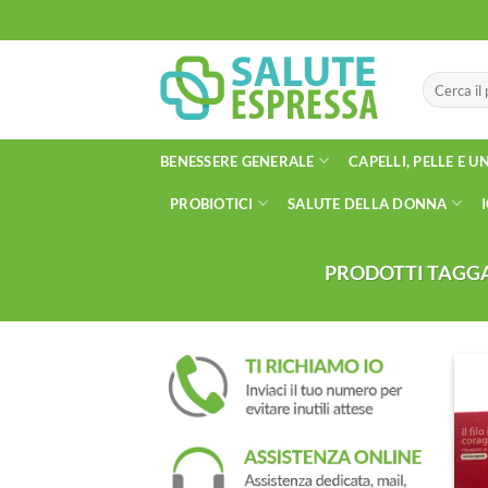
Salta
ai
contenuti
Cerca:
BENESSERE GENERALE
CAPELLI, PELLE E U
PROBIOTICI
SALUTE DELLA DONNA
PRODOTTI TAGGAT