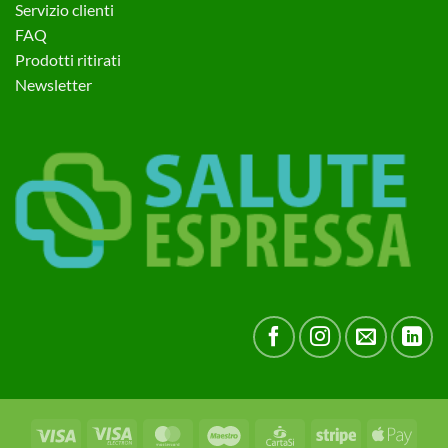
Servizio clienti
FAQ
Prodotti ritirati
Newsletter
Visa
Visa
MasterCard
Maestro
CartaSi
Stripe
Apple