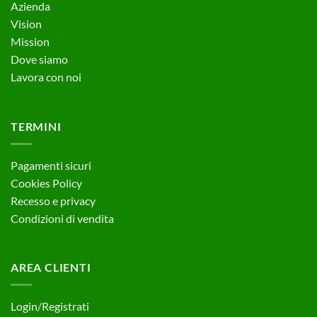
Azienda
essere
Vision
scelte
Mission
nella
pagina
Dove siamo
del
Lavora con noi
prodotto
TERMINI
Pagamenti sicuri
Cookies Policy
Recesso e privacy
Condizioni di vendita
AREA CLIENTI
Login/Registrati