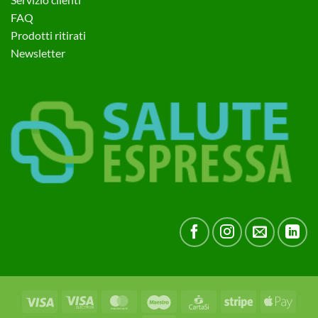
FAQ
Prodotti ritirati
Newsletter
Visa
Visa
MasterCard
Maestro
CartaSi
Stripe
Apple
Electron
Pay