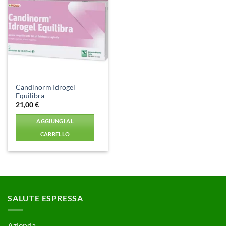
Aggiungi
alla lista
dei
desideri
Candinorm Idrogel
Equilibra
21,00
€
AGGIUNGI AL
CARRELLO
SALUTE ESPRESSA
Azienda