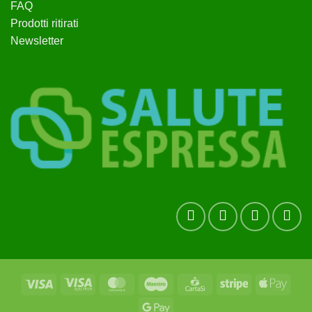
FAQ
Prodotti ritirati
Newsletter
Visa
Visa
MasterCard
Maestro
CartaSi
Stripe
Apple
Electron
Pay
Google