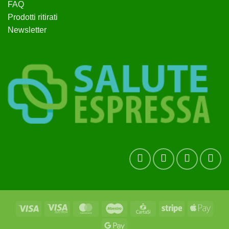
FAQ
Prodotti ritirati
Newsletter
Visa
Visa
MasterCard
Maestro
CartaSi
Stripe
Apple
Electron
Pay
Google