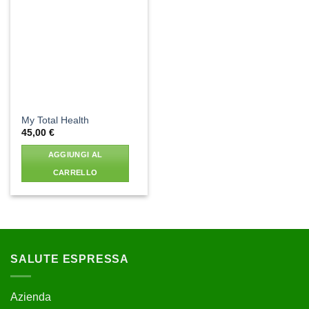
Aggiungi
alla lista
dei
desideri
My Total Health
45,00
€
AGGIUNGI AL
CARRELLO
SALUTE ESPRESSA
Azienda