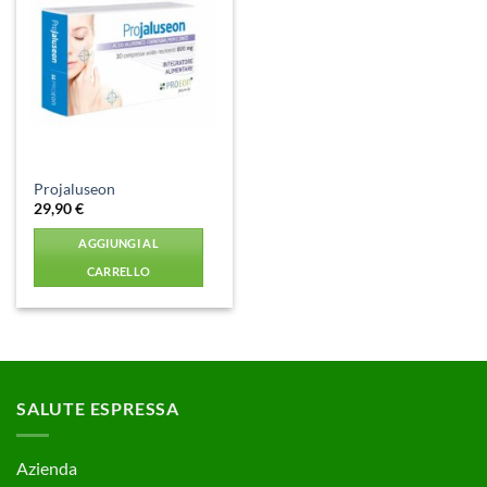
Aggiungi
alla lista
dei
desideri
Projaluseon
29,90
€
AGGIUNGI AL
CARRELLO
SALUTE ESPRESSA
Azienda