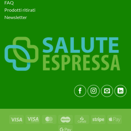
FAQ
Prodotti ritirati
Newsletter
Visa
Visa
MasterCard
Maestro
CartaSi
Stripe
Apple
Electron
Pay
Google