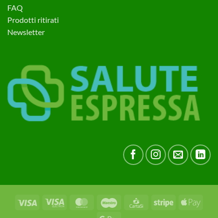
FAQ
Prodotti ritirati
Newsletter
Visa
Visa
MasterCard
Maestro
CartaSi
Stripe
Apple
Electron
Pay