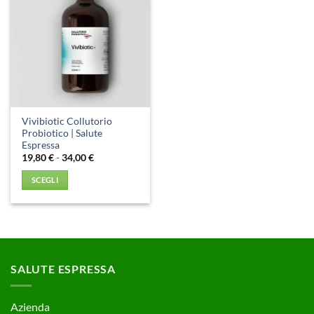
Aggiungi
alla lista
dei
desideri
Vivibiotic Collutorio
Probiotico | Salute
Espressa
Fascia
19,80
€
-
34,00
€
di
prezzo:
SCEGLI
da
19,80 €
Questo
a
prodotto
34,00 €
ha
più
varianti.
SALUTE ESPRESSA
Le
opzioni
possono
Azienda