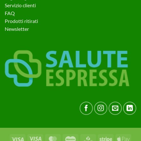
Servizio clienti
FAQ
Prodotti ritirati
Newsletter
Visa
Visa
MasterCard
Maestro
CartaSi
Stripe
Apple