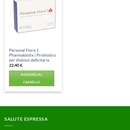
Aggiungi
alla lista
dei
desideri
Personal Flora 1
Pharmabiotix | Probiotico
per disbiosi deficitaria
22,40
€
AGGIUNGI AL
CARRELLO
SALUTE ESPRESSA