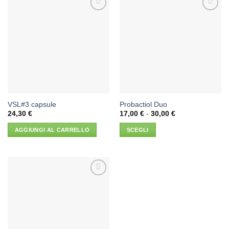
Aggiungi
Aggiungi
alla lista
alla lista
dei
dei
desideri
desideri
VSL#3 capsule
Probactiol Duo
Fascia
24,30
€
17,00
€
-
30,00
€
di
prezzo:
AGGIUNGI AL CARRELLO
SCEGLI
da
17,00 €
Questo
a
prodotto
30,00 €
ha
più
Aggiungi
varianti.
alla lista
Le
dei
desideri
opzioni
possono
essere