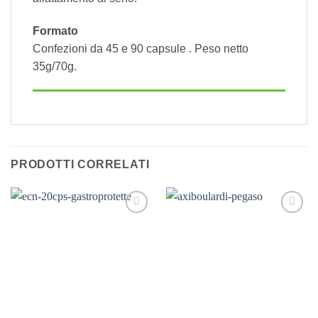
Formato
Confezioni da 45 e 90 capsule . Peso netto
35g/70g.
PRODOTTI CORRELATI
Aggiungi
Aggiungi
alla lista
alla lista
dei
dei
desideri
desideri