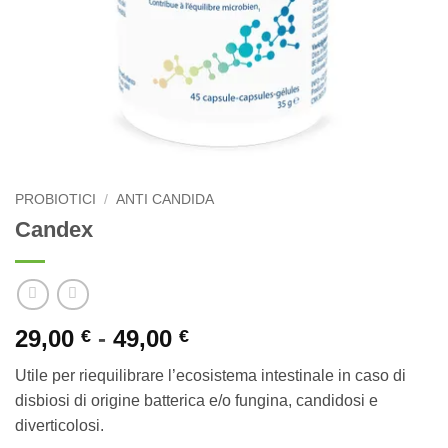
PROBIOTICI
/
ANTI CANDIDA
Candex
Fascia
29,00
-
49,00
€
€
di
Utile per riequilibrare l’ecosistema intestinale in caso di
prezzo:
disbiosi di origine batterica e/o fungina, candidosi e
da
diverticolosi.
29,00 €