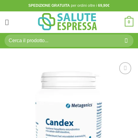
Salta
SPEDIZIONE GRATUITA
per ordini oltre i
69,90€
ai
contenuti
0
Cerca:
Aggiungi
alla lista
dei
desideri