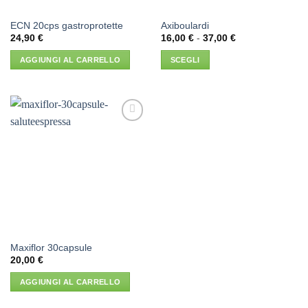
ECN 20cps gastroprotette
Axiboulardi
Fascia
24,90
€
16,00
€
-
37,00
€
di
prezzo:
AGGIUNGI AL CARRELLO
SCEGLI
da
16,00 €
Questo
a
prodotto
37,00 €
ha
più
Aggiungi
varianti.
alla lista
Le
dei
desideri
opzioni
possono
essere
scelte
nella
pagina
Maxiflor 30capsule
del
20,00
€
prodotto
AGGIUNGI AL CARRELLO