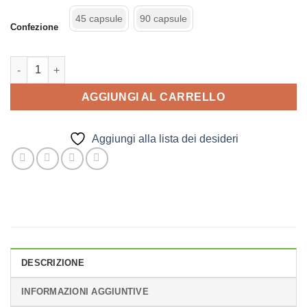
a
45 capsule
90 capsule
49,00 €
Confezione
Candex quantità
AGGIUNGI AL CARRELLO
Aggiungi alla lista dei desideri
DESCRIZIONE
INFORMAZIONI AGGIUNTIVE